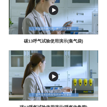
碳13呼气试验使用演示(集气袋)